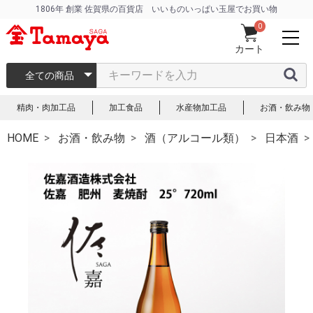
1806年 創業 佐賀県の百貨店 いいものいっぱい玉屋でお買い物
0
カート
全ての商品
精肉・肉加工品
加工食品
水産物加工品
お酒・飲み物
HOME
お酒・飲み物
酒（アルコール類）
日本酒