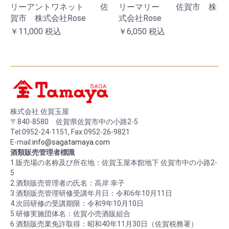
リーアントワネット 佐
リーマリー 佐賀市 株
賀市 株式会社Rose
式会社Rose
￥11,000
税込
￥6,050
税込
株式会社 佐賀玉屋
〒840-8580 佐賀県佐賀市中の小路2-5
Tel:0952-24-1151, Fax:0952-26-9821
E-mail:
info@sagatamaya.com
酒類販売管理者標識
1.販売場の名称及び所在地：佐賀玉屋本館地下 佐賀市中の小路2-
5
2.酒類販売管理者の氏名：高岸 幸子
3.酒類販売管理研修受講年月日：令和6年10月11日
4.次回研修の受講期限：令和9年10月10日
5.研修実施団体名：佐賀小売酒販組合
6.酒類販売業免許取得：昭和40年11月30日（佐賀税務署）