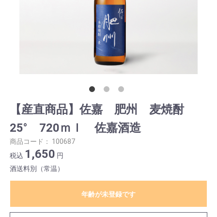
【産直商品】佐嘉 肥州 麦焼酎
25° 720ｍｌ 佐嘉酒造
商品コード：
100687
1,650
税込
円
酒送料別（常温）
年齢が未登録です