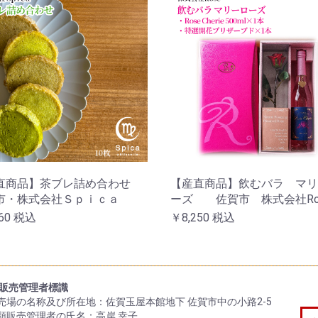
直商品】茶ブレ詰め合わせ
【産直商品】飲むバラ マリ
市・株式会社Ｓｐｉｃａ
ーズ 佐賀市 株式会社Ro
60
税込
￥8,250
税込
販売管理者標識
販売場の名称及び所在地：佐賀玉屋本館地下 佐賀市中の小路2-5
酒類販売管理者の氏名：高岸 幸子