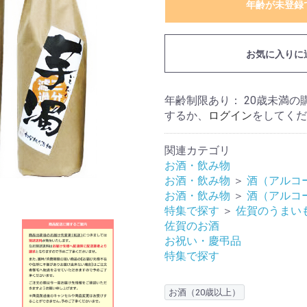
年齢が未登録
お気に入りに
年齢制限あり： 20歳未満
するか、
ログイン
をしてくだ
関連カテゴリ
お酒・飲み物
お酒・飲み物
＞
酒（アルコ
お酒・飲み物
＞
酒（アルコ
特集で探す
＞
佐賀のうまい
佐賀のお酒
お祝い・慶弔品
特集で探す
お酒（20歳以上）