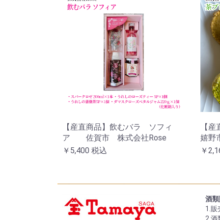
【産直商品】飲むバラ ソフィ
【産
ア 佐賀市 株式会社Rose
嬉野
￥5,400
税込
￥2,1
酒類
1.
2.