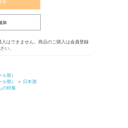
です
追加
の購入はできません。商品のご購入は
会員登録
さい。
ール類）
ール類）
＞
日本酒
もの特集