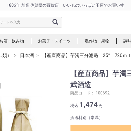
1806年 創業 佐賀県の百貨店 いいものいっぱい玉屋でお買い物
お酒・飲み物
お菓子・スイーツ
農作物・果物
調
ル類）
日本酒
【産直商品】芋濁三分濾過 25° 720ｍ
【産直商品】芋濁三
武酒造
商品コード：
100692
1,474
税込
円
酒送料別（常温）