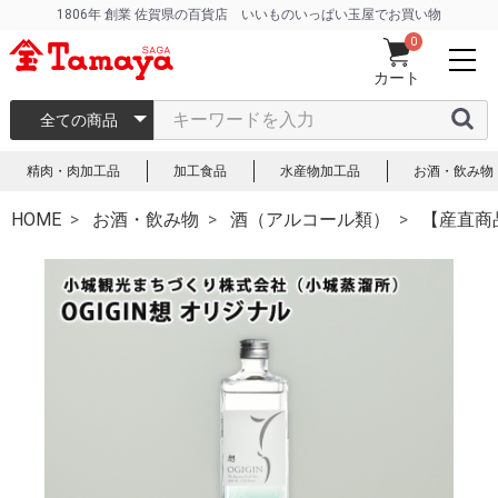
1806年 創業 佐賀県の百貨店 いいものいっぱい玉屋でお買い物
0
カート
全ての商品
精肉・肉加工品
加工食品
水産物加工品
お酒・飲み物
HOME
お酒・飲み物
酒（アルコール類）
【産直商