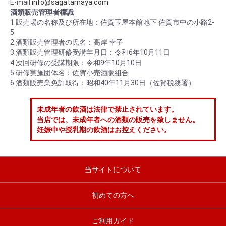
E-mail:
info@sagatamaya.com
酒類販売管理者標識
1.販売場の名称及び所在地：佐賀玉屋本館地下 佐賀市中の小路2-
5
2.酒類販売管理者の氏名：高岸 幸子
3.酒類販売管理研修受講年月日：令和6年10月11日
4.次回研修の受講期限：令和9年10月10日
5.研修実施団体名：佐賀小売酒販組合
6.酒類販売業免許取得：昭和40年11月30日（佐賀税務署）
未成年者の飲酒は法律で禁止されています。
当店では、未成年者への酒類の販売を致しません。
妊娠中や授乳期の飲酒はお控えください。
当サイトについて
初めての方へ
ご利用ガイド