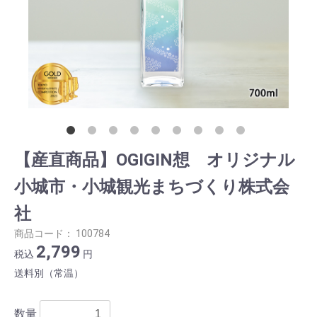
【産直商品】OGIGIN想 オリジナル
小城市・小城観光まちづくり株式会
社
商品コード：
100784
2,799
税込
円
送料別（常温）
数量