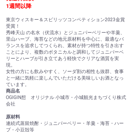
1週間以降
東京ウィスキー＆スピリッツコンペティション2023金賞
受賞！
秀峰天山 の名水（伏流水）とジュニパーベリーや羊羹、
里山ハーブ、海苔などの地元原材料を中心に、最適なバ
ランスを追求してつくられ、素材が持つ特性を引き出す
ことにより、複数のボタニカルと調和してジュニパーベ
リーとハーブが引き立てあう軽快でクリアな酒質を実
現。
女性の方にも飲みやすく、ソーダ割の相性も抜群、食事
と一緒に気軽に楽しんでいただける美味しいお酒となっ
ています。
商品名
OGIGIN想 オリジナル 小城市・小城観光まちづくり株式
会社
原材料
連続式蒸留焼酎・ジュニパーベリー・羊羹・海苔・ハー
ブ・小豆殻等