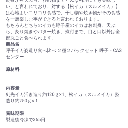
刺身から天ぷら、炒め物までどんな料理にでも美味し
い」と言われており、対する【松イカ（スルメイカ）】
は心地よいコリコリ食感で、干し物や焼き物がその食感
を一層楽しむ事ができると言われております。
もちろんどちらのイカも呼子産のイカはお刺身、天ぷ
ら、炙り焼きやバター焼き、煮付まで、目と口以外は全
部丸ごと食べられます。
商品名
呼子イカ姿造り食べ比べ ２種２パックセット 呼子・CAS
センター
原材料
内容量
剣先イカ活き造り約120ｇ×1、松イカ（スルメイカ）姿
造り約250ｇ×１
お買い物を続ける
カートへ進む
賞味期限
製造後冷凍で365日