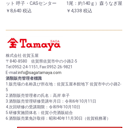
ット 呼子・CASセンター
1尾：約140ｇ）森うなぎ屋
￥8,640
税込
￥4,338
税込
株式会社 佐賀玉屋
〒840-8580 佐賀県佐賀市中の小路2-5
Tel:0952-24-1151, Fax:0952-26-9821
E-mail:
info@sagatamaya.com
酒類販売管理者標識
1.販売場の名称及び所在地：佐賀玉屋本館地下 佐賀市中の小路2-
5
2.酒類販売管理者の氏名：高岸 幸子
3.酒類販売管理研修受講年月日：令和6年10月11日
4.次回研修の受講期限：令和9年10月10日
5.研修実施団体名：佐賀小売酒販組合
6.酒類販売業免許取得：昭和40年11月30日（佐賀税務署）