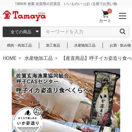
1806年 創業 佐賀県の百貨店 いいものいっぱい玉屋でお買い物
0
カート
全ての商品
精肉・肉加工品
加工食品
水産物加工品
お酒・飲み物
HOME
水産物加工品
【産直商品】呼子イカ姿造り食べ比