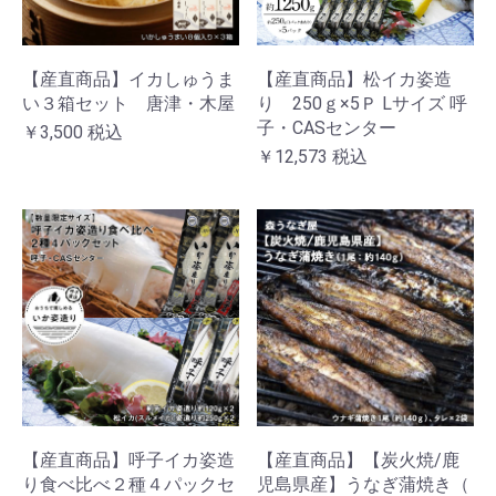
【産直商品】イカしゅうま
【産直商品】松イカ姿造
い３箱セット 唐津・木屋
り 250ｇ×5Ｐ Lサイズ 呼
子・CASセンター
￥3,500
税込
￥12,573
税込
【産直商品】呼子イカ姿造
【産直商品】【炭火焼/鹿
り食べ比べ２種４パックセ
児島県産】うなぎ蒲焼き（