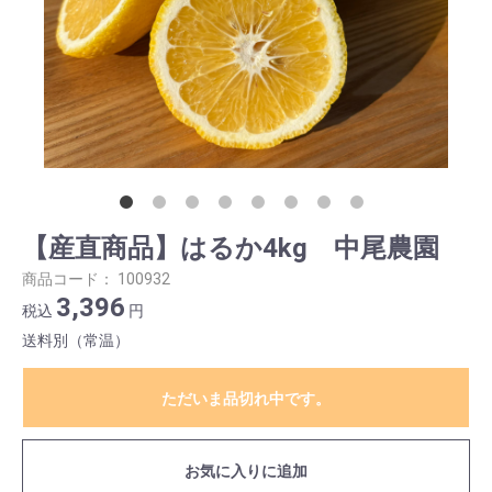
【産直商品】はるか4kg 中尾農園
商品コード：
100932
3,396
税込
円
送料別（常温）
ただいま品切れ中です。
お気に入りに追加