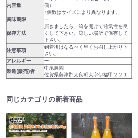
内容量
個）
※個数はサイズにより異なります。
賞味期限
ー
届きましたら、箱を開けて通気性を良
保存方法
くして下さい。涼しい場所で保存して
下さい。
到着後はなるべく早くお召し上がり下
注意事項
さい。
アレルギー
ー
中尾農園
製造(販売)者
佐賀県藤津郡太良町大字伊福甲２２１
同じカテゴリの新着商品
お買い物を続ける
カートへ進む