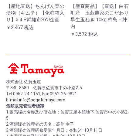
【産地直送】ちんげん菜の
【産直商品】【直送】白石
漬物（キムチ）【化粧箱入
町産 玉葱農家のこだわり
り】×４P武雄市SYU企画
早生玉ねぎ 10kg 杵島・陣
内
￥2,467
税込
￥3,572
税込
株式会社 佐賀玉屋
〒840-8580 佐賀県佐賀市中の小路2-5
Tel:0952-24-1151, Fax:0952-26-9821
E-mail:
info@sagatamaya.com
酒類販売管理者標識
1.販売場の名称及び所在地：佐賀玉屋本館地下 佐賀市中の小路2-
5
2.酒類販売管理者の氏名：高岸 幸子
3.酒類販売管理研修受講年月日：令和6年10月11日