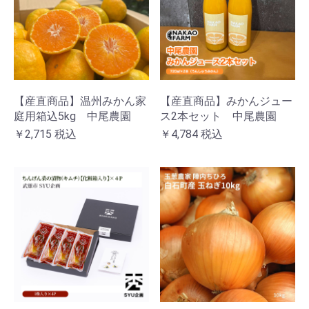
【産直商品】温州みかん家
【産直商品】みかんジュー
庭用箱込5kg 中尾農園
ス2本セット 中尾農園
￥2,715
税込
￥4,784
税込