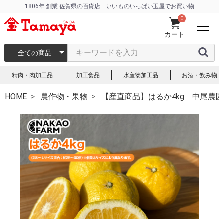
1806年 創業 佐賀県の百貨店 いいものいっぱい玉屋でお買い物
0
カート
全ての商品
精肉・肉加工品
加工食品
水産物加工品
お酒・飲み物
HOME
農作物・果物
【産直商品】はるか4kg 中尾農