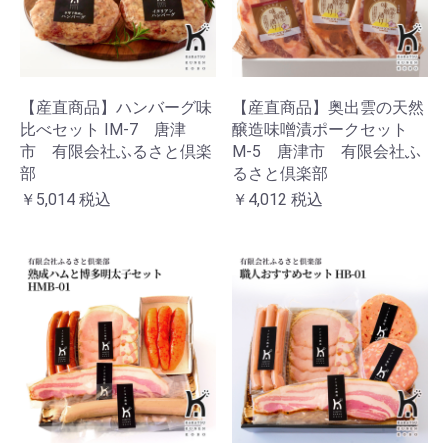
【産直商品】ハンバーグ味
【産直商品】奥出雲の天然
比べセット IM-7 唐津
醸造味噌漬ポークセット
市 有限会社ふるさと倶楽
M-5 唐津市 有限会社ふ
部
るさと倶楽部
￥5,014
税込
￥4,012
税込