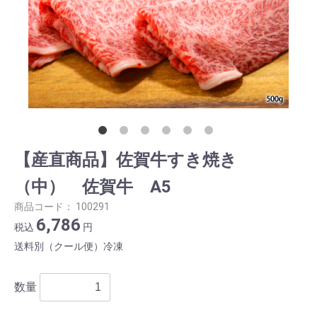
【産直商品】佐賀牛すき焼き
（中） 佐賀牛 A5
商品コード：
100291
6,786
税込
円
送料別（クール便）冷凍
数量