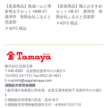
【産直商品】熟成ハムと博
【産直商品】職人おすすめ
多明太子セット HMB-01
セット HB-01 唐津市 有
唐津市 有限会社ふるさと
限会社ふるさと倶楽部
倶楽部
￥4,012
税込
￥4,012
税込
株式会社 佐賀玉屋
〒840-8580 佐賀県佐賀市中の小路2-5
Tel:0952-24-1151, Fax:0952-26-9821
E-mail:
info@sagatamaya.com
酒類販売管理者標識
1.販売場の名称及び所在地：佐賀玉屋本館地下 佐賀市中の小路2-
5
2.酒類販売管理者の氏名：高岸 幸子
3.酒類販売管理研修受講年月日：令和6年10月11日