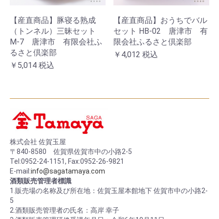
【産直商品】豚寝る熟成
【産直商品】おうちでバル
（トンネル）三昧セット
セット HB-02 唐津市 有
M-7 唐津市 有限会社ふ
限会社ふるさと倶楽部
るさと倶楽部
￥4,012
税込
￥5,014
税込
株式会社 佐賀玉屋
〒840-8580 佐賀県佐賀市中の小路2-5
Tel:0952-24-1151, Fax:0952-26-9821
E-mail:
info@sagatamaya.com
酒類販売管理者標識
1.販売場の名称及び所在地：佐賀玉屋本館地下 佐賀市中の小路2-
5
2.酒類販売管理者の氏名：高岸 幸子