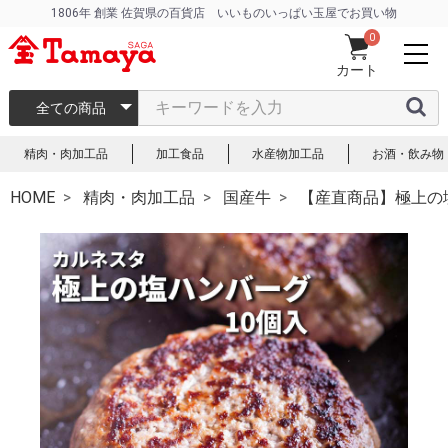
1806年 創業 佐賀県の百貨店 いいものいっぱい玉屋でお買い物
0
カート
全ての商品
精肉・肉加工品
加工食品
水産物加工品
お酒・飲み物
HOME
精肉・肉加工品
国産牛
【産直商品】極上の