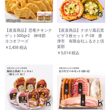
【産直商品】恐竜チキンナ
【産直商品】ナポリ風石窯
ゲット500g×2 神埼郡
ピザ３枚セット P-3B 唐
ヨコオフーズ
津市 有限会社ふるさと倶
楽部
￥2,438
税込
￥5,014
税込