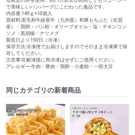
る前足のみを使用。肉バカ店主が肉肉しくもジューシー
で美味しいハンバーグにこだわった逸品です。
内容量:140ｇ×10個入
原材料:黒毛和牛経産牛（九州産）和豚もちぶた（佐賀
産）・鶏卵・パン粉・オリーブオイル・塩・チキンコン
ソメ・黒胡椒・ナツメグ
製造日より150日（冷凍）
保存方法:冷凍便でお届けしますのでそのまま冷凍庫で保
存してください。
注意事項:解凍後に再冷凍はせずにご使用ください。
アレルギー:牛肉・豚肉・鶏卵・小麦粉・一部大豆
同じカテゴリの新着商品
お買い物を続ける
カートへ進む