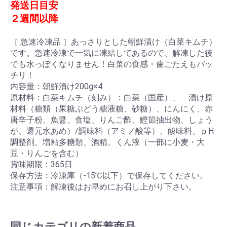
発送日目安
２週間以降
［ 急速冷凍品 ］あっさりとした朝鮮漬け（白菜キムチ）
です。急速冷凍で一気に凍結してあるので、解凍した後
でも水っぽくなりません！白菜の食感・歯ごたえもバッ
チリ！
内容量：朝鮮漬け200g×4
原材料：白菜キムチ（刻み）：白菜（国産）、 漬け原
材料（糖類（果糖ぶどう糖液糖、砂糖）、にんにく、赤
唐辛子粉、魚醤、食塩、りんご酢、鰹節抽出物、しょう
が、還元水あめ）/調味料（アミノ酸等）、酸味料、ｐH
調整剤、増粘多糖類、酒精、くん液（一部に小麦・大
豆・りんごを含む）
賞味期限：365日
保存方法：冷凍庫（-15℃以下）で保存してください。
注意事項：解凍後はお早めにお召し上がり下さい。
同じカテゴリの新着商品
お買い物を続ける
カートへ進む