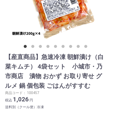
【産直商品】急速冷凍 朝鮮漬け（白
菜キムチ） 4袋セット 小城市・乃
市商店 漬物 おかず お取り寄せ グ
ルメ 鍋 個包装 ごはんがすすむ
商品コード：
100457
1,026
税込
円
送料別（クール便）冷凍