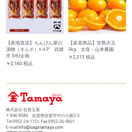
【産地直送】ちんげん菜の
【産直商品】甘熟大玉
漬物（キムチ）×４P 武雄
3kg 太良・山本農園
市 SYU企画
￥2,313
税込
￥2,160
税込
株式会社 佐賀玉屋
〒840-8580 佐賀県佐賀市中の小路2-5
Tel:0952-24-1151, Fax:0952-26-9821
E-mail:
info@sagatamaya.com