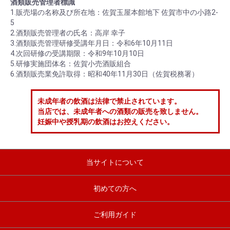
酒類販売管理者標識
1.販売場の名称及び所在地：佐賀玉屋本館地下 佐賀市中の小路2-
5
2.酒類販売管理者の氏名：高岸 幸子
3.酒類販売管理研修受講年月日：令和6年10月11日
4.次回研修の受講期限：令和9年10月10日
5.研修実施団体名：佐賀小売酒販組合
6.酒類販売業免許取得：昭和40年11月30日（佐賀税務署）
未成年者の飲酒は法律で禁止されています。
当店では、未成年者への酒類の販売を致しません。
妊娠中や授乳期の飲酒はお控えください。
当サイトについて
初めての方へ
ご利用ガイド