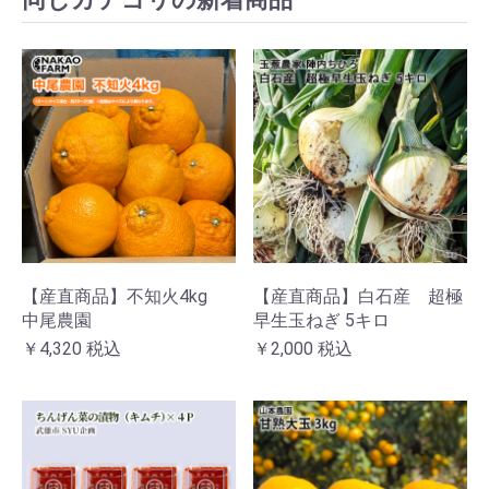
【産直商品】不知火4kg
【産直商品】白石産 超極
中尾農園
早生玉ねぎ 5キロ
￥4,320
税込
￥2,000
税込