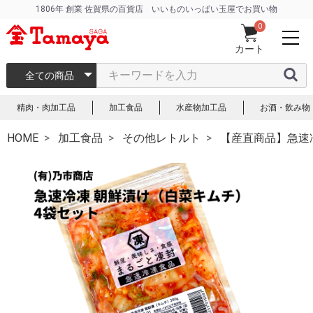
1806年 創業 佐賀県の百貨店 いいものいっぱい玉屋でお買い物
0
カート
全ての商品
精肉・肉加工品
加工食品
水産物加工品
お酒・飲み物
HOME
加工食品
その他レトルト
【産直商品】急速冷