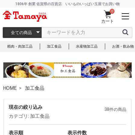
1806年 創業 佐賀県の百貨店 いいものいっぱい玉屋でお買い物
0
カート
全ての商品
精肉・肉加工品
加工食品
水産物加工品
お酒・飲み物
HOME
加工食品
現在の絞り込み
38件の商品
カテゴリ: 加工食品
表示順
表示件数