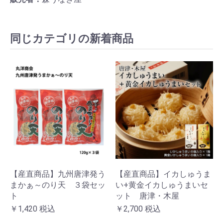
同じカテゴリの新着商品
お買い物を続ける
カートへ進む
【産直商品】九州唐津発う
【産直商品】イカしゅうま
まかぁ～のり天 ３袋セッ
い+黄金イカしゅうまいセ
ト
ット 唐津・木屋
￥1,420
税込
￥2,700
税込