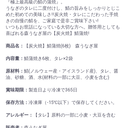
『極上最高級の鯖の蒲焼』。
うなぎのタレに二度付けし、鯖の旨みをしっかりとじこ
めた初めての美味しさ!!炭火焼・タレにこだわった手焼
きの自慢の鯖を、ご家庭で是非ご賞味下さい!
いつもお世話になっている大切な方へ。贈答用としても
喜ばれる森うなぎ屋の【炭火焼】鯖蒲焼!
商品名：
【炭火焼】鯖蒲焼(6枚) 森うなぎ屋
内容量：
鯖蒲焼き6枚、タレ×2袋
原材料：
鯖(ノルウェー産・アイスランド産)、タレ、醤
油、砂糖、酒、水(材料の一部に大豆、小麦を含む)
賞味期限：
製造日より冷凍で365日
保存方法：
冷凍庫（-15℃以下）で保存してください。
アレルギー：
【タレ】原料の一部に小麦・大豆を含む
販売者：
森うなぎ屋