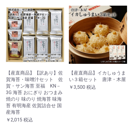
【産直商品】【訳あり】佐
【産直商品】イカしゅうま
賀海苔・味噌汁セット 佐
い３箱セット 唐津・木屋
賀・サン海苔 至福 KN－
￥3,500
税込
3G 海苔 おにぎり おつまみ
焼のり 味のり 焼海苔 味海
苔 有明海産 佐賀詰合せ 国
産海苔
￥2,015
税込