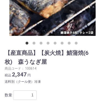
【産直商品】【炭火焼】鯖蒲焼(6
枚) 森うなぎ屋
商品コード：
100614
2,347
税込
円
送料別（クール便）冷凍
数量