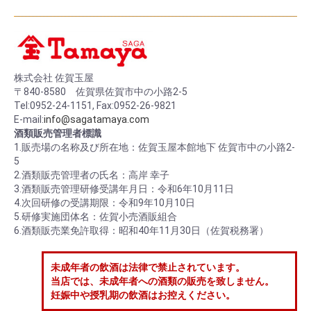
株式会社 佐賀玉屋
〒840-8580 佐賀県佐賀市中の小路2-5
Tel:0952-24-1151, Fax:0952-26-9821
E-mail:
info@sagatamaya.com
酒類販売管理者標識
1.販売場の名称及び所在地：佐賀玉屋本館地下 佐賀市中の小路2-
5
2.酒類販売管理者の氏名：高岸 幸子
3.酒類販売管理研修受講年月日：令和6年10月11日
4.次回研修の受講期限：令和9年10月10日
5.研修実施団体名：佐賀小売酒販組合
6.酒類販売業免許取得：昭和40年11月30日（佐賀税務署）
未成年者の飲酒は法律で禁止されています。
当店では、未成年者への酒類の販売を致しません。
妊娠中や授乳期の飲酒はお控えください。