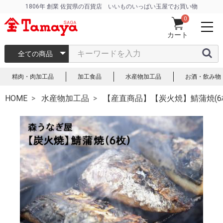
1806年 創業 佐賀県の百貨店 いいものいっぱい玉屋でお買い物
0
カート
全ての商品
精肉・肉加工品
加工食品
水産物加工品
お酒・飲み物
HOME
水産物加工品
【産直商品】【炭火焼】鯖蒲焼(6