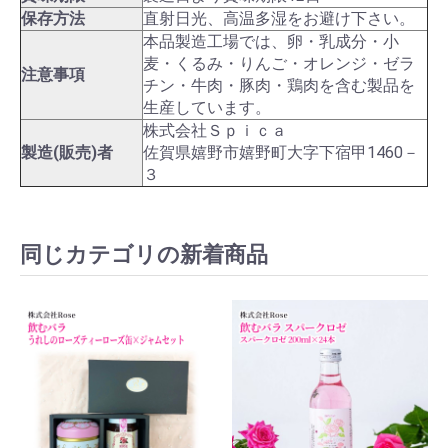
保存方法
直射日光、高温多湿をお避け下さい。
本品製造工場では、卵・乳成分・小
麦・くるみ・りんご・オレンジ・ゼラ
注意事項
チン・牛肉・豚肉・鶏肉を含む製品を
生産しています。
株式会社Ｓｐｉｃａ
お買い物を続ける
カートへ進む
製造(販売)者
佐賀県嬉野市嬉野町大字下宿甲1460－
３
同じカテゴリの新着商品