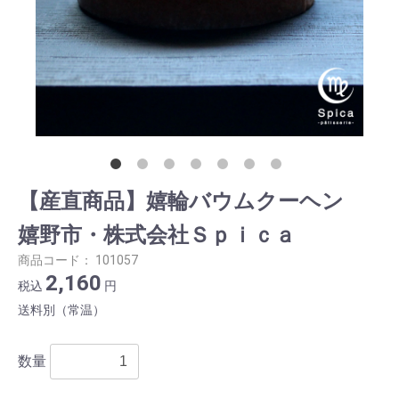
【産直商品】嬉輪バウムクーヘン
嬉野市・株式会社Ｓｐｉｃａ
商品コード：
101057
2,160
税込
円
送料別（常温）
数量