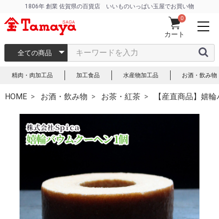
1806年 創業 佐賀県の百貨店 いいものいっぱい玉屋でお買い物
0
カート
全ての商品
精肉・肉加工品
加工食品
水産物加工品
お酒・飲み物
HOME
お酒・飲み物
お茶・紅茶
【産直商品】嬉輪