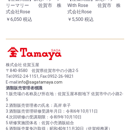
リーマリー 佐賀市 株
With Rose 佐賀市 株
式会社Rose
式会社Rose
￥6,050
税込
￥5,500
税込
株式会社 佐賀玉屋
〒840-8580 佐賀県佐賀市中の小路2-5
Tel:0952-24-1151, Fax:0952-26-9821
E-mail:
info@sagatamaya.com
酒類販売管理者標識
1.販売場の名称及び所在地：佐賀玉屋本館地下 佐賀市中の小路2-
5
2.酒類販売管理者の氏名：高岸 幸子
3.酒類販売管理研修受講年月日：令和6年10月11日
4.次回研修の受講期限：令和9年10月10日
5.研修実施団体名：佐賀小売酒販組合
6.酒類販売業免許取得：昭和40年11月30日（佐賀税務署）