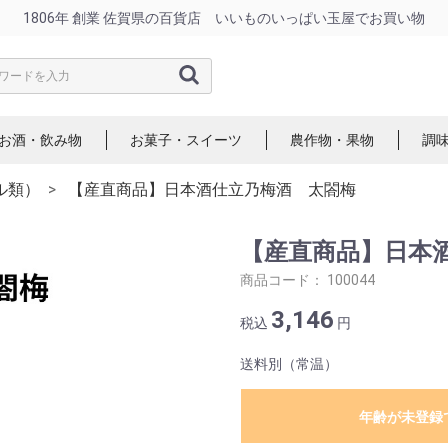
1806年 創業 佐賀県の百貨店 いいものいっぱい玉屋でお買い物
お酒・飲み物
お菓子・スイーツ
農作物・果物
調
ル類）
【産直商品】日本酒仕立乃梅酒 太閤梅
【産直商品】日本
商品コード：
100044
3,146
税込
円
送料別（常温）
年齢が未登録