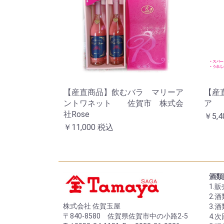
【産直商品】飲むバラ マリーア
【産
ントワネット 佐賀市 株式会
ア 
社Rose
￥5,4
￥11,000
税込
酒類
1.
2.
株式会社 佐賀玉屋
3.
〒840-8580 佐賀県佐賀市中の小路2-5
4.