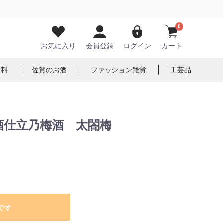
0
お気に入り
会員登録
ログイン
カート
味料
佐賀のお酒
ファッション雑貨
工芸品
酒仕立乃梅酒 太閤梅
です