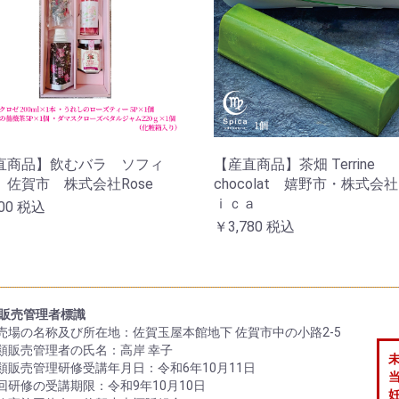
直商品】飲むバラ ソフィ
【産直商品】茶畑 Terrine
佐賀市 株式会社Rose
chocolat 嬉野市・株式会
ｉｃａ
00
税込
￥3,780
税込
販売管理者標識
販売場の名称及び所在地：佐賀玉屋本館地下 佐賀市中の小路2-5
酒類販売管理者の氏名：高岸 幸子
酒類販売管理研修受講年月日：令和6年10月11日
次回研修の受講期限：令和9年10月10日