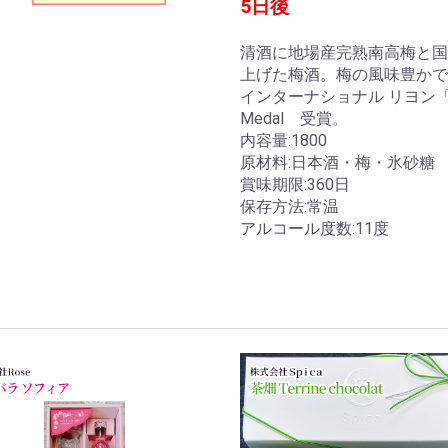
5日後
清酒に地場産完熟南高梅と国
上げた梅酒。梅の風味豊かで
インターナショナル リヨン「
Medal 受賞。
内容量:1800
原材料:日本酒・梅・氷砂糖
賞味期限:360日
保存方法:常温
お買い物を続ける
カートへ進む
アルコール度数:11度