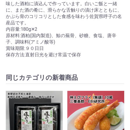
味した酒粕に漬込んで作っています。白いご飯と一緒
に、また酒の肴に、滑らかな舌触りの漬け床とともに、
かぶら骨のコリコリとした食感を味わう佐賀県呼子の名
産品です。
内容量:180g✕2
原材料:酒粕(国内製造)、鯨の蕪骨、砂糖、食塩、唐辛
子、調味料(アミノ酸等)
賞味期限:９０日日
保存方法:直射日光を避け常温で保存
同じカテゴリの新着商品
お買い物を続ける
カートへ進む