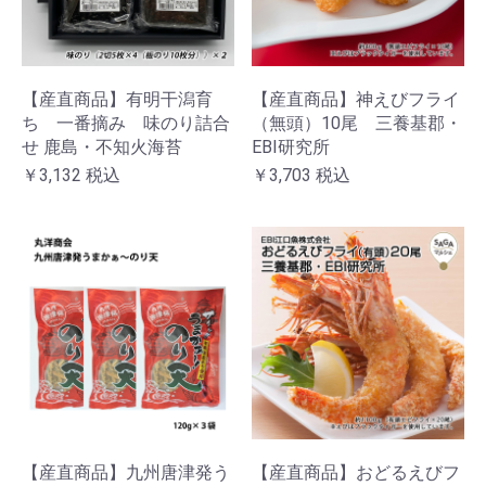
【産直商品】有明干潟育
【産直商品】神えびフライ
ち 一番摘み 味のり詰合
（無頭）10尾 三養基郡・
せ 鹿島・不知火海苔
EBI研究所
￥3,132
税込
￥3,703
税込
【産直商品】九州唐津発う
【産直商品】おどるえびフ