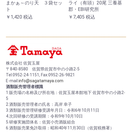
まかぁ～のり天 ３袋セッ
ライ（有頭）20尾 三養基
ト
郡・EBI研究所
￥1,420
税込
￥7,405
税込
株式会社 佐賀玉屋
〒840-8580 佐賀県佐賀市中の小路2-5
Tel:0952-24-1151, Fax:0952-26-9821
E-mail:
info@sagatamaya.com
酒類販売管理者標識
1.販売場の名称及び所在地：佐賀玉屋本館地下 佐賀市中の小路2-
5
2.酒類販売管理者の氏名：高岸 幸子
3.酒類販売管理研修受講年月日：令和6年10月11日
4.次回研修の受講期限：令和9年10月10日
5.研修実施団体名：佐賀小売酒販組合
6.酒類販売業免許取得：昭和40年11月30日（佐賀税務署）