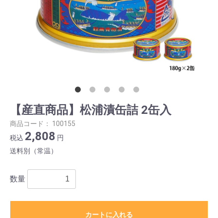
【産直商品】松浦漬缶詰 2缶入
商品コード：
100155
2,808
税込
円
送料別（常温）
数量
カートに入れる