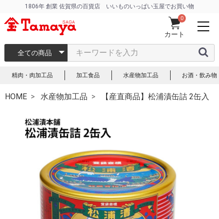
1806年 創業 佐賀県の百貨店 いいものいっぱい玉屋でお買い物
0
カート
全ての商品
精肉・肉加工品
加工食品
水産物加工品
お酒・飲み物
HOME
水産物加工品
【産直商品】松浦漬缶詰 2缶入