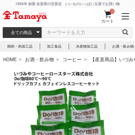
1806年 創業 佐賀県の百貨店 いいものいっぱい玉屋でお買い物
0
カート
全ての商品
精肉・肉加工品
加工食品
水産物加工品
お酒・飲み物
HOME
お酒・飲み物
コーヒー
【産直商品】いづみ