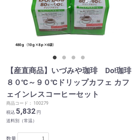
【産直商品】いづみや珈琲 Do!珈琲
８０℃～９０℃ドリップカフェ カフ
ェインレスコーヒーセット
商品コード：
100279
5,832
税込
円
送料別（常温）
数量