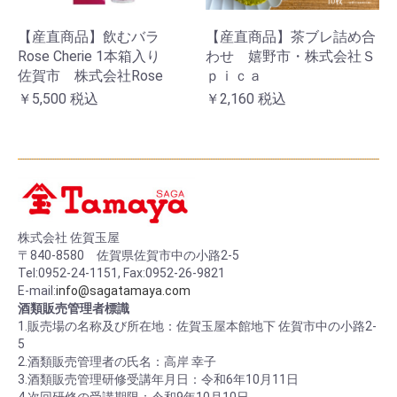
【産直商品】飲むバラ
【産直商品】茶ブレ詰め合
Rose Cherie 1本箱入り
わせ 嬉野市・株式会社Ｓ
佐賀市 株式会社Rose
ｐｉｃａ
￥5,500
税込
￥2,160
税込
株式会社 佐賀玉屋
〒840-8580 佐賀県佐賀市中の小路2-5
Tel:0952-24-1151, Fax:0952-26-9821
E-mail:
info@sagatamaya.com
酒類販売管理者標識
1.販売場の名称及び所在地：佐賀玉屋本館地下 佐賀市中の小路2-
5
2.酒類販売管理者の氏名：高岸 幸子
3.酒類販売管理研修受講年月日：令和6年10月11日