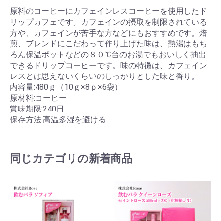
原料のコーヒーにカフェインレスコーヒーを使用したド
リップカフェです。カフェインの摂取を制限されている
方や、カフェインが苦手な方などにもおすすめです。焙
煎、ブレンドにこだわって作り上げた味は、熱湯はもち
ろん保温ポットなどの８０℃台のお湯でもおいしく抽出
できるドリップコーヒーです。味の特徴は、カフェイン
レスとは思えないくらいのしっかりとした味と香り。
内容量:480ｇ（10ｇ×8ｐ×6袋）
原材料:コーヒー
賞味期限:240日
保存方法:高温多湿を避ける
同じカテゴリの新着商品
お買い物を続ける
カートへ進む