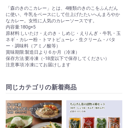
「森のきのこカレー」とは、4種類のきのこをふんだん
に使い、牛乳をベースにして仕上げたたいへんまろやか
なカレー。女性に人気のカレーソースです。
内容量:180g×5
原材料:しいたけ・えのき・しめじ・えりんぎ・牛乳・玉
ネギ・カレー粉・トマトピューレ・生クリーム・バタ
ー・調味料（アミノ酸等）
賞味期限:製造日より６か月（冷凍）
保存方法:要冷凍（-18度以下で保存してください）
注意事項:冷凍にてお届けします
同じカテゴリの新着商品
お買い物を続ける
カートへ進む