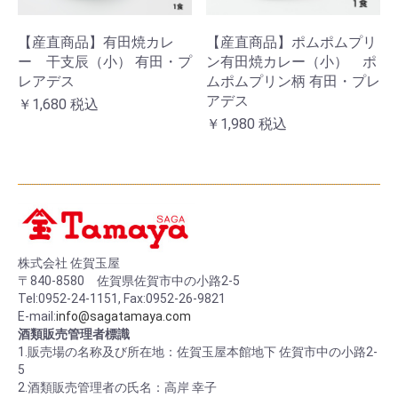
【産直商品】有田焼カレ
【産直商品】ポムポムプリ
ー 干支辰（小） 有田・プ
ン有田焼カレー（小） ポ
レアデス
ムポムプリン柄 有田・プレ
アデス
￥1,680
税込
￥1,980
税込
株式会社 佐賀玉屋
〒840-8580 佐賀県佐賀市中の小路2-5
Tel:0952-24-1151, Fax:0952-26-9821
E-mail:
info@sagatamaya.com
酒類販売管理者標識
1.販売場の名称及び所在地：佐賀玉屋本館地下 佐賀市中の小路2-
5
2.酒類販売管理者の氏名：高岸 幸子