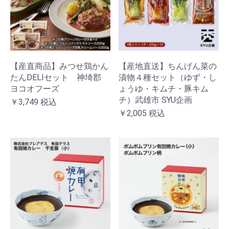
【産直商品】みつせ鶏かん
【産地直送】ちんげん菜の
たんDELIセット 神埼郡
漬物４種セット（ゆず・し
ヨコオフーズ
ょうゆ・キムチ・豚キム
チ）武雄市 SYU企画
￥3,749
税込
￥2,005
税込