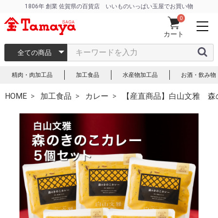
1806年 創業 佐賀県の百貨店 いいものいっぱい玉屋でお買い物
0
カート
全ての商品
精肉・肉加工品
加工食品
水産物加工品
お酒・飲み物
HOME
加工食品
カレー
【産直商品】白山文雅 森