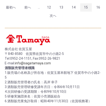
最初へ
前へ
...
12
13
14
15
16
次へ
株式会社 佐賀玉屋
〒840-8580 佐賀県佐賀市中の小路2-5
Tel:0952-24-1151, Fax:0952-26-9821
E-mail:
info@sagatamaya.com
酒類販売管理者標識
1.販売場の名称及び所在地：佐賀玉屋本館地下 佐賀市中の小路2-
5
2.酒類販売管理者の氏名：高岸 幸子
3.酒類販売管理研修受講年月日：令和6年10月11日
4.次回研修の受講期限：令和9年10月10日
5.研修実施団体名：佐賀小売酒販組合
6.酒類販売業免許取得：昭和40年11月30日（佐賀税務署）