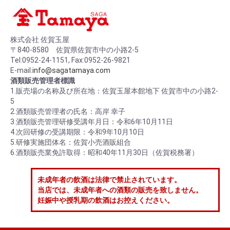
株式会社 佐賀玉屋
〒840-8580 佐賀県佐賀市中の小路2-5
Tel:0952-24-1151, Fax:0952-26-9821
E-mail:
info@sagatamaya.com
酒類販売管理者標識
1.販売場の名称及び所在地：佐賀玉屋本館地下 佐賀市中の小路2-
5
2.酒類販売管理者の氏名：高岸 幸子
3.酒類販売管理研修受講年月日：令和6年10月11日
4.次回研修の受講期限：令和9年10月10日
5.研修実施団体名：佐賀小売酒販組合
6.酒類販売業免許取得：昭和40年11月30日（佐賀税務署）
未成年者の飲酒は法律で禁止されています。
当店では、未成年者への酒類の販売を致しません。
妊娠中や授乳期の飲酒はお控えください。