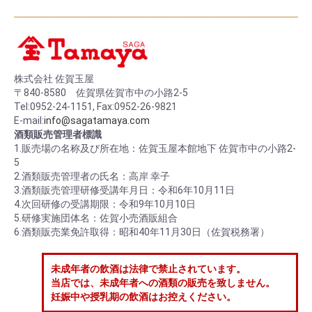
株式会社 佐賀玉屋
〒840-8580 佐賀県佐賀市中の小路2-5
Tel:0952-24-1151, Fax:0952-26-9821
E-mail:
info@sagatamaya.com
酒類販売管理者標識
1.販売場の名称及び所在地：佐賀玉屋本館地下 佐賀市中の小路2-
5
2.酒類販売管理者の氏名：高岸 幸子
3.酒類販売管理研修受講年月日：令和6年10月11日
4.次回研修の受講期限：令和9年10月10日
5.研修実施団体名：佐賀小売酒販組合
6.酒類販売業免許取得：昭和40年11月30日（佐賀税務署）
未成年者の飲酒は法律で禁止されています。
当店では、未成年者への酒類の販売を致しません。
妊娠中や授乳期の飲酒はお控えください。