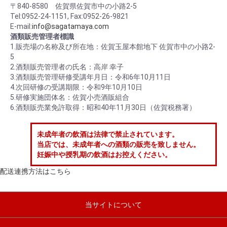
〒840-8580 佐賀県佐賀市中の小路2-5
Tel:0952-24-1151, Fax:0952-26-9821
E-mail:
info@sagatamaya.com
酒類販売管理者標識
1.販売場の名称及び所在地：佐賀玉屋本館地下 佐賀市中の小路2-
5
2.酒類販売管理者の氏名：高岸 幸子
3.酒類販売管理研修受講年月日：令和6年10月11日
4.次回研修の受講期限：令和9年10月10日
5.研修実施団体名：佐賀小売酒販組合
6.酒類販売業免許取得：昭和40年11月30日（佐賀税務署）
未成年者の飲酒は法律で禁止されています。
当店では、未成年者への酒類の販売を致しません。
妊娠中や授乳期の飲酒はお控えください。
配送連携方法はこちら
当サイトについて