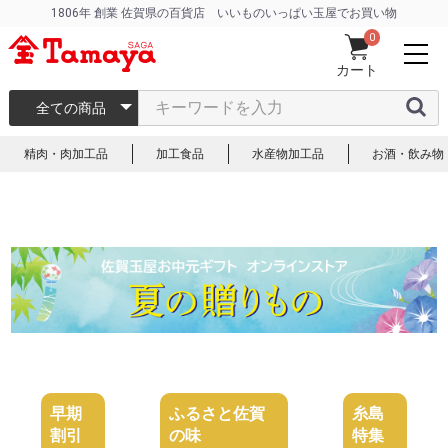
1806年 創業 佐賀県の百貨店 いいものいっぱい玉屋でお買い物
0
カート
全ての商品
精肉・肉加工品
加工食品
水産物加工品
お酒・飲み物
早期
ふるさと佐賀
糸島
割引
の味
特集