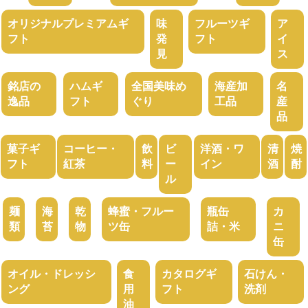
オリジナルプレミアムギ
味
フルーツギ
ア
フト
発
フト
イ
見
ス
銘店の
ハムギ
全国美味め
海産加
名
逸品
フト
ぐり
工品
産
品
菓子ギ
コーヒー・
飲
ビ
洋酒・ワ
清
焼
フト
紅茶
料
ー
イン
酒
酎
ル
麺
海
乾
蜂蜜・フルー
瓶缶
カ
類
苔
物
ツ缶
詰・米
ニ
缶
オイル・ドレッシ
食
カタログギ
石けん・
ング
用
フト
洗剤
油