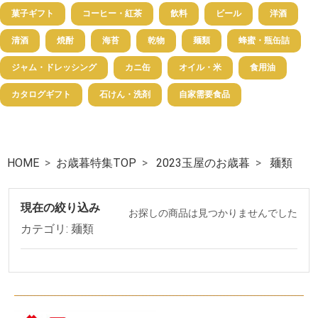
菓子ギフト
コーヒー・紅茶
飲料
ビール
洋酒
清酒
焼酎
海苔
乾物
麺類
蜂蜜・瓶缶詰
ジャム・ドレッシング
カニ缶
オイル・米
食用油
カタログギフト
石けん・洗剤
自家需要食品
HOME
お歳暮特集TOP
2023玉屋のお歳暮
麺類
現在の絞り込み
お探しの商品は見つかりませんでした
カテゴリ: 麺類