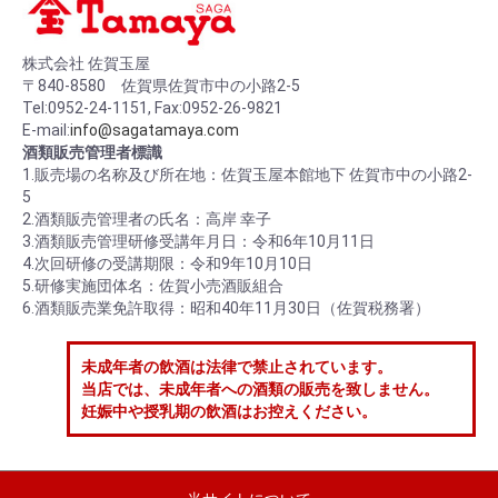
株式会社 佐賀玉屋
〒840-8580 佐賀県佐賀市中の小路2-5
Tel:0952-24-1151, Fax:0952-26-9821
E-mail:
info@sagatamaya.com
酒類販売管理者標識
1.販売場の名称及び所在地：佐賀玉屋本館地下 佐賀市中の小路2-
5
2.酒類販売管理者の氏名：高岸 幸子
3.酒類販売管理研修受講年月日：令和6年10月11日
4.次回研修の受講期限：令和9年10月10日
5.研修実施団体名：佐賀小売酒販組合
6.酒類販売業免許取得：昭和40年11月30日（佐賀税務署）
未成年者の飲酒は法律で禁止されています。
当店では、未成年者への酒類の販売を致しません。
妊娠中や授乳期の飲酒はお控えください。