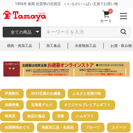
1806年 創業 佐賀県の百貨店 いいものいっぱい玉屋でお買い物
0
カート
全ての商品
精肉・肉加工品
加工食品
水産物加工品
お酒・飲み物
早期割引
2023玉屋のお歳暮
ふるさと佐賀の味
糸島特集
北海道グルメ
オリジナルプレミアムギフト
味発見
銘店の逸品
迎春
ハムギフト
全国美味めぐり
海産加工品・名産品
フルーツ
スイーツ