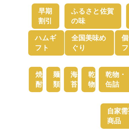
早期
ふるさと佐賀
割引
の味
ハムギ
全国美味め
個
フト
ぐり
フ
焼
麺
海
乾
乾物・
酎
類
苔
物
缶詰
自家需
商品