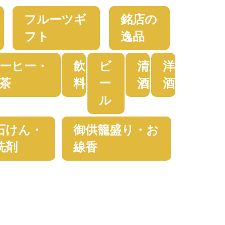
フルーツギ
銘店の
フト
逸品
ーヒー・
飲
ビ
清
洋
茶
料
ー
酒
酒
ル
石けん・
御供籠盛り・お
洗剤
線香