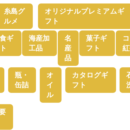
糸島グ
オリジナルプレミアムギ
ルメ
フト
食ギ
海産加
名
菓子ギ
コ
ト
工品
産
フト
紅
品
瓶・
オ
カタログギ
缶詰
イ
フト
ル
要