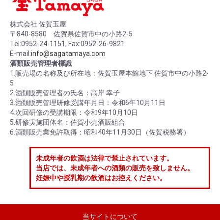
株式会社 佐賀玉屋
〒840-8580 佐賀県佐賀市中の小路2-5
Tel:0952-24-1151, Fax:0952-26-9821
E-mail:
info@sagatamaya.com
酒類販売管理者標識
1.販売場の名称及び所在地：佐賀玉屋本館地下 佐賀市中の小路2-
5
2.酒類販売管理者の氏名：高岸 幸子
3.酒類販売管理研修受講年月日：令和6年10月11日
4.次回研修の受講期限：令和9年10月10日
5.研修実施団体名：佐賀小売酒販組合
6.酒類販売業免許取得：昭和40年11月30日（佐賀税務署）
未成年者の飲酒は法律で禁止されています。
当店では、未成年者への酒類の販売を致しません。
妊娠中や授乳期の飲酒はお控えください。
当サイトについて