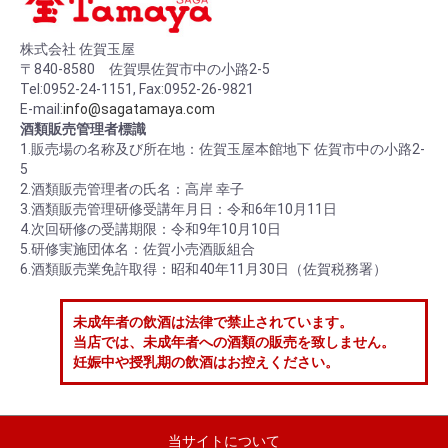
株式会社 佐賀玉屋
〒840-8580 佐賀県佐賀市中の小路2-5
Tel:0952-24-1151, Fax:0952-26-9821
E-mail:
info@sagatamaya.com
酒類販売管理者標識
1.販売場の名称及び所在地：佐賀玉屋本館地下 佐賀市中の小路2-
5
2.酒類販売管理者の氏名：高岸 幸子
3.酒類販売管理研修受講年月日：令和6年10月11日
4.次回研修の受講期限：令和9年10月10日
5.研修実施団体名：佐賀小売酒販組合
6.酒類販売業免許取得：昭和40年11月30日（佐賀税務署）
未成年者の飲酒は法律で禁止されています。
当店では、未成年者への酒類の販売を致しません。
妊娠中や授乳期の飲酒はお控えください。
当サイトについて