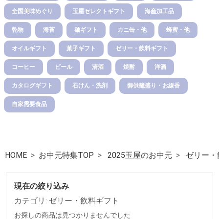
全国美味めぐり
玉屋セレクトギフト
海産加工品
乾物
海苔
麺ギフト
カニ缶・他
蜂蜜・他
オイルギフト
菓子ギフト
ゼリー・飲料ギフト
コーヒー
ビール
清酒
焼酎
洋酒
カタログギフト
石けん・洗剤
御供籠盛り・お線香
自家需要食品
HOME
お中元特集TOP
2025玉屋のお中元
ゼリー・
現在の絞り込み
カテゴリ: ゼリー・飲料ギフト
お探しの商品は見つかりませんでした