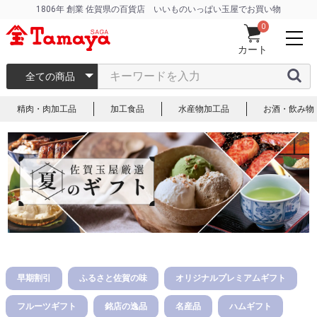
1806年 創業 佐賀県の百貨店 いいものいっぱい玉屋でお買い物
0
カート
全ての商品
精肉・肉加工品
加工食品
水産物加工品
お酒・飲み物
早期割引
ふるさと佐賀の味
オリジナルプレミアムギフト
フルーツギフト
銘店の逸品
名産品
ハムギフト