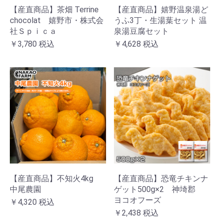
【産直商品】茶畑 Terrine
【産直商品】嬉野温泉湯ど
chocolat 嬉野市・株式会
うふ3丁・生湯葉セット 温
社Ｓｐｉｃａ
泉湯豆腐セット
￥3,780
税込
￥4,628
税込
【産直商品】不知火4kg
【産直商品】恐竜チキンナ
中尾農園
ゲット500g×2 神埼郡
ヨコオフーズ
￥4,320
税込
￥2,438
税込