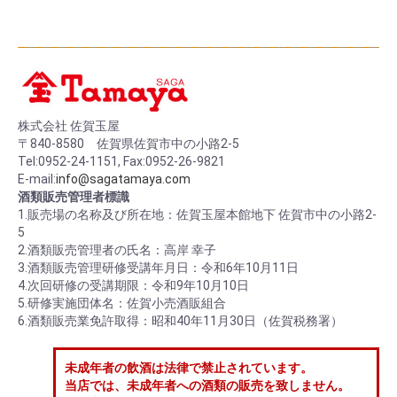
株式会社 佐賀玉屋
〒840-8580 佐賀県佐賀市中の小路2-5
Tel:0952-24-1151, Fax:0952-26-9821
E-mail:
info@sagatamaya.com
酒類販売管理者標識
1.販売場の名称及び所在地：佐賀玉屋本館地下 佐賀市中の小路2-
5
2.酒類販売管理者の氏名：高岸 幸子
3.酒類販売管理研修受講年月日：令和6年10月11日
4.次回研修の受講期限：令和9年10月10日
5.研修実施団体名：佐賀小売酒販組合
6.酒類販売業免許取得：昭和40年11月30日（佐賀税務署）
未成年者の飲酒は法律で禁止されています。
当店では、未成年者への酒類の販売を致しません。