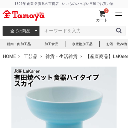
1806年 創業 佐賀県の百貨店 いいものいっぱい玉屋でお買い物
0
カート
全ての商品
精肉・肉加工品
加工食品
水産物加工品
お酒・飲み物
HOME
工芸品
雑貨・生活雑貨
【産直商品】LaKa