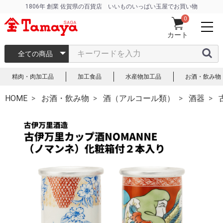
1806年 創業 佐賀県の百貨店 いいものいっぱい玉屋でお買い物
0
カート
全ての商品
精肉・肉加工品
加工食品
水産物加工品
お酒・飲み物
HOME
お酒・飲み物
酒（アルコール類）
酒器