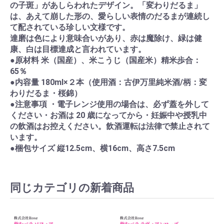
の子斑」があしらわれたデザイン。「変わりだるま」
は、あえて崩した形の、愛らしい表情のだるまが連続し
て配されている珍しい文様です。
達磨は色により意味合いがあり、赤は魔除け、緑は健
康、白は目標達成と言われています。
●原材料 米（国産）、米こうじ（国産米）精米歩合：
65％
●内容量 180ml×２本（使用酒：古伊万里純米酒/柄：変
わりだるま・桜錦）
お買い物を続ける
カートへ進む
●注意事項 ・電子レンジ使用の場合は、必ず蓋を外して
ください・お酒は 20 歳になってから・妊娠中や授乳中
の飲酒はお控えください。飲酒運転は法律で禁止されて
います。
●梱包サイズ 縦12.5cm、横16cm、高さ7.5cm
同じカテゴリの新着商品