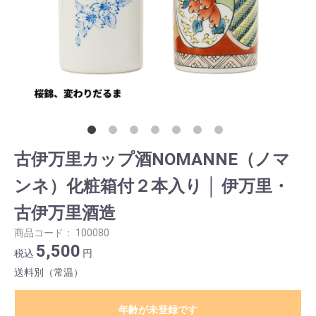
古伊万里カップ酒NOMANNE（ノマ
ンネ）化粧箱付２本入り │ 伊万里・
古伊万里酒造
商品コード：
100080
5,500
税込
円
送料別（常温）
年齢が未登録です