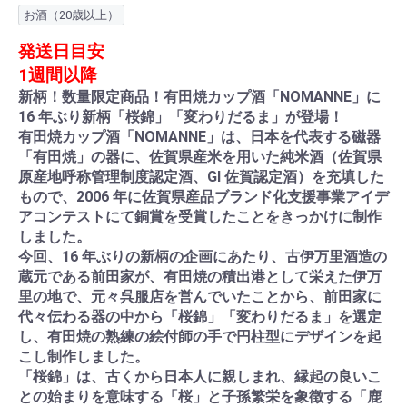
お酒（20歳以上）
発送日目安
1週間以降
新柄！数量限定商品！有田焼カップ酒「NOMANNE」に
16 年ぶり新柄「桜錦」「変わりだるま」が登場！
有田焼カップ酒「NOMANNE」は、日本を代表する磁器
「有田焼」の器に、佐賀県産米を用いた純米酒（佐賀県
原産地呼称管理制度認定酒、GI 佐賀認定酒）を充填した
もので、2006 年に佐賀県産品ブランド化支援事業アイデ
アコンテストにて銅賞を受賞したことをきっかけに制作
しました。
今回、16 年ぶりの新柄の企画にあたり、古伊万里酒造の
蔵元である前田家が、有田焼の積出港として栄えた伊万
里の地で、元々呉服店を営んでいたことから、前田家に
代々伝わる器の中から「桜錦」「変わりだるま」を選定
し、有田焼の熟練の絵付師の手で円柱型にデザインを起
こし制作しました。
「桜錦」は、古くから日本人に親しまれ、縁起の良いこ
との始まりを意味する「桜」と子孫繁栄を象徴する「鹿