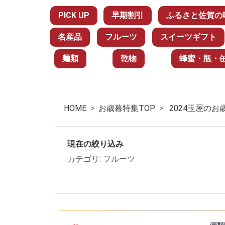
PICK UP
早期割引
ふるさと佐賀の
名産品
フルーツ
スイーツギフト
麺類
乾物
蜂蜜・瓶・
HOME
お歳暮特集TOP
2024玉屋のお
現在の絞り込み
カテゴリ: フルーツ